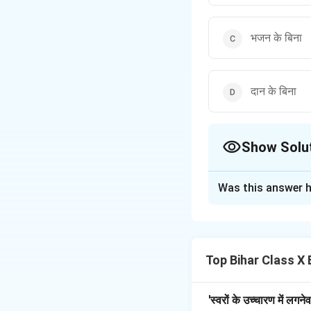
भजन के बिना
दान के बिना
Show Solu
The Correct Opt
Was this answer h
Solution and E
Step 1: धार्मिक मत।
भारतीय परम्पराओं में ‘ग
Top Bihar Class X 
Step 2: निष्कर्ष।
अतः उत्तर— गुरु ज्ञान क
'स्वरों के उच्चारण में लगन