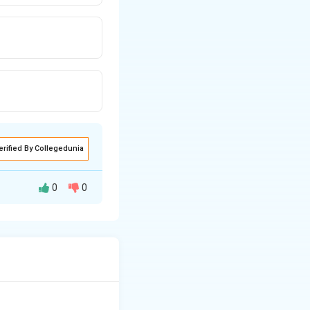
erified By Collegedunia
0
0