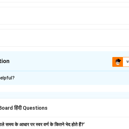
tion
V
ion is
A
elpful?
xplanation
ुरु-ज्ञान/दीक्षा’ को मोक्ष-मार्ग का प्रमुख साधन माना गया है।
Board हिंदी Questions
े बिना मुक्ति नहीं।
ेवाले समय के आधार पर स्वर वर्ण के कितने भेद होते हैं?'