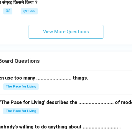
 संग्रह किसने किया ?'
हिंदी
प्रश्न उत्तर
View More Questions
 Board Questions
se too many ........................ things.
The Pace for Living
The Pace for Living' describes the ........................ of m
The Pace for Living
ody's willing to do anything about ........................ .