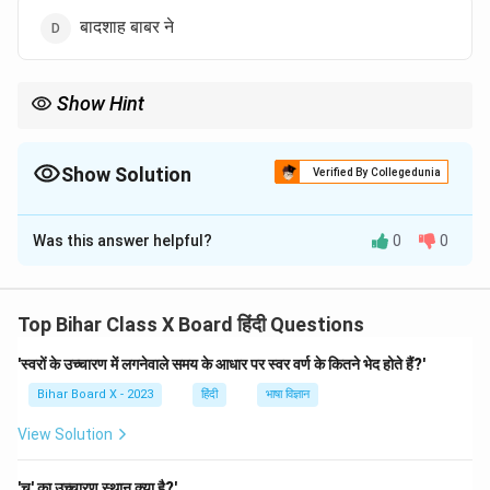
बादशाह बाबर ने
Show Hint
अकबर = सौहार्द/सहिष्णुता; नीतियों और सिक्कों में विविधता— स्मरण रखें।
Show Solution
Verified By Collegedunia
The Correct Option is
B
Was this answer helpful?
0
0
Solution and Explanation
Step 1: ऐतिहासिक तथ्य।
अकबर ने धार्मिक सहिष्णुता के प्रतीक रूप में विभिन्न भाषिक-धार्मिक
Top Bihar Class X Board हिंदी Questions
रूपों के सिक्के ढलवाए, जिनमें देवनागरी ‘राम-सीया’ अंकित रूप भी
'स्वरों के उच्चारण में लगनेवाले समय के आधार पर स्वर वर्ण के कितने भेद होते हैं?'
मिलता है।
Bihar Board X - 2023
हिंदी
भाषा विज्ञान
Step 2: निष्कर्ष।
अतः उत्तर अकबर है।
View Solution
Download Solution in PDF
'च' का उच्चारण स्थान क्या है?'