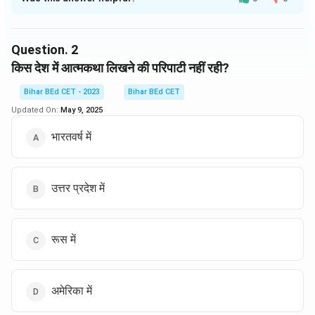
Solution and Explanation
उपरोक्त पाठ में आत्मकथा और आत्मप्रेरणा को पाखण्ड के रूप में देखा
गया है। इसे हमारे देश में पाखण्ड माना गया है। इसलिए, सही उत्तर
Question.
2
"आत्मकथा को" है।
किस देश में आत्मकथा लिखने की परिपाटी नहीं रही?
Bihar BEd CET - 2023
Bihar BEd CET
Download Solution in PDF
Updated On:
May 9, 2025
भारतवर्ष में
उत्तर प्रदेश में
रूस में
अमेरिका में