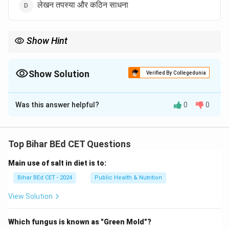
लेखन तपस्या और कठिन साधना
Show Hint
साहित्य एक आध्यात्मिक प्रक्रिया के समान है, जिसमें व्यक्ति अपनी चेतना के उच्चतम
स्तर तक पहुँचता है।
Show Solution
Verified By Collegedunia
The Correct Option is
C
Was this answer helpful?
0
0
Solution and Explanation
साहित्य को उच्चस्तरीय कर्म और साधना के रूप में देखा गया है। इसे
कठिन तपस्या और महान यज्ञ माना गया है, क्योंकि इसे साधना और
Top Bihar BEd CET Questions
आत्मा के उच्चतम स्तर पर जाकर ही समझा जा सकता है। इसलिए, सही
Main use of salt in diet is to:
उत्तर "कठिन तपस्या और महान यज्ञ" है।
Bihar BEd CET - 2024
Public Health & Nutrition
Download Solution in PDF
View Solution
Which fungus is known as "Green Mold"?