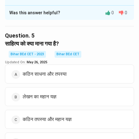
The Correct Option is
D
Was this answer helpful?
0
0
Solution and Explanation
उच्च साहित्य की भावभूमि वह होती है जहाँ व्यक्ति का व्यक्तित्व स्वतंत्र
रूप से कोई विषय नहीं चुन सकता। यहाँ लेखक को अपने भावनात्मक
Question.
5
और मानसिक स्तर से प्रेरणा मिलती है, और विषय स्वतः ही चयनित
साहित्य को क्या माना गया है?
होते हैं। इसलिए, सही उत्तर "जहाँ व्यक्तित्व के कोई स्वतंत्र विषय नहीं
Bihar BEd CET - 2023
Bihar BEd CET
रह जाते" है।
Updated On:
May 26, 2025
Download Solution in PDF
कठिन साधना और तपस्या
लेखन का महान यज्ञ
कठिन तपस्या और महान यज्ञ