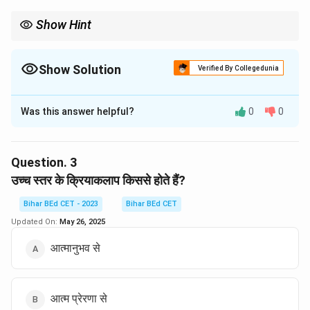
Show Hint
अक्सर साहित्यिक परंपराएँ संस्कृति और समाज की विशेषताओं से प्रभावित होती हैं।
भारत में आत्मकथा लिखने की परंपरा पश्चिमी देशों की तुलना में कम रही है।
Show Solution
Verified By Collegedunia
The Correct Option is
A
Was this answer helpful?
0
0
Solution and Explanation
यह वाक्य भारतवर्ष में आत्मकथा लिखने की परंपरा की कमी को दर्शाता
है। आत्मकथा की परंपरा हमारे देश में प्रचलित नहीं रही है। इसलिए,
Question.
3
सही उत्तर "भारतवर्ष में" है।
उच्च स्तर के क्रियाकलाप किससे होते हैं?
Bihar BEd CET - 2023
Bihar BEd CET
Download Solution in PDF
Updated On:
May 26, 2025
आत्मानुभव से
आत्म प्रेरणा से