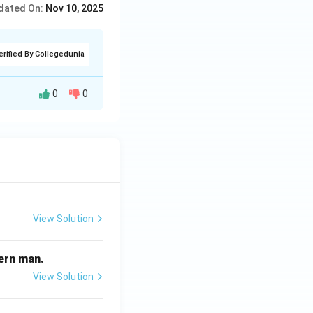
dated On:
Nov 10, 2025
erified By Collegedunia
0
0
ा उपायों से हल नहीं
View Solution
odern man.
View Solution