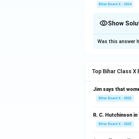
Bihar Board X - 2024
Show Solu
Solution and E
Was this answer h
आतंकवाद को रोकने के
हो सकता।
Top Bihar Class X
Download Solutio
Jim says that women u
Bihar Board X - 2025
R. C. Hutchinson in '
Bihar Board X - 2025