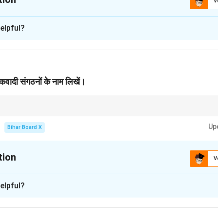
V
xplanation
elpful?
न होने के मुख्य कारण राजनीतिक स्वार्थ, सत्ता लोलुपता और धार्मिक कट्टरता हैं।
n in PDF
ंकवादी संगठनों के नाम लिखें।
 या घटनाओं का उल्लेख होने पर उनका सही उल्लेख करना महत्वपूर्ण होता है।
Up
Bihar Board X
tion
V
xplanation
elpful?
 आतंकवादी संगठनों के नाम लश्कर-ए-तैयबा और अल-कायदा हैं।