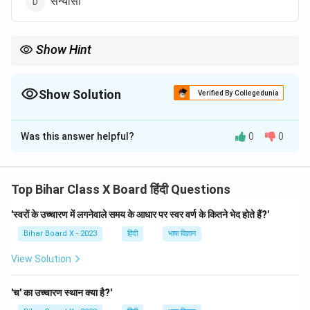
संन्यासी
Show Hint
विलोम शब्दों का अध्ययन भाषा के ज्ञान को बढ़ाता है और शब्दावली को मजबूत करता
है।
Show Solution
Verified By Collegedunia
The Correct Option is
D
Was this answer helpful?
0
0
Solution and Explanation
'गृहस्थ' शब्द का विलोम 'संन्यासी' है। गृहस्थ वह व्यक्ति होता है जो
परिवार और समाज में रहता है, जबकि संन्यासी वह व्यक्ति होता है जो
Top Bihar Class X Board हिंदी Questions
त्याग और ध्यान के लिए घर-बार छोड़ देता है।
'स्वरों के उच्चारण में लगनेवाले समय के आधार पर स्वर वर्ण के कितने भेद होते हैं?'
Bihar Board X - 2023
हिंदी
भाषा विज्ञान
Download Solution in PDF
View Solution
'च' का उच्चारण स्थान क्या है?'