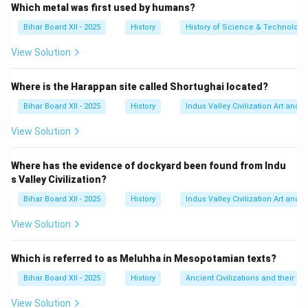
'गोपुरम' दक्षिण भारत में, विशेष रूप से द्रविड़ शैली में बने हिंदू मंदिरों के
Which metal was first used by humans?
प्रवेश द्वार पर स्थित एक स्मारकीय और अलंकृत मीनार (टावर) है।
Bihar Board XII - 2025
History
History of Science & Technology 
कार्य:
यह मंदिर परिसर को घेरने वाली दीवारों में एक प्रवेश द्वार के
View Solution
रूप में कार्य करता है।
विशेषताएँ:
गोपुरम आमतौर पर आयताकार होते हैं और ऊपर की ओर
Where is the Harappan site called Shortughai located?
संकरे होते जाते हैं। इनकी बाहरी सतह पर देवी-देवताओं, पौराणिक
Bihar Board XII - 2025
History
Indus Valley Civilization Art and 
कथाओं के दृश्यों की विस्तृत मूर्तियां और नक्काशी होती है।
View Solution
महत्व:
विजयनगर और नायक काल के दौरान, गोपुरम इतने विशाल
और भव्य हो गए कि वे अक्सर मंदिर के मुख्य गर्भगृह से भी ऊंचे और
Where has the evidence of dockyard been found from Indu
अधिक प्रभावशाली दिखने लगे, जो मंदिर की शक्ति और समृद्धि का
s Valley Civilization?
प्रतीक बन गए।
Bihar Board XII - 2025
History
Indus Valley Civilization Art and 
Step 3: Final Answer:
View Solution
संक्षेप में, गोपुरम दक्षिण भारतीय मंदिरों का भव्य और अलंकृत प्रवेश द्वार
है, जो मंदिर की वास्तुकला का एक प्रमुख तत्व है।
Which is referred to as Meluhha in Mesopotamian texts?
Bihar Board XII - 2025
History
Ancient Civilizations and their Co
Download Solution in PDF
View Solution