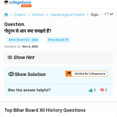
...
+
1
>
Exams
>
History
>
Vijayanagara Empire
>
Gopuram Se Aap
Question.
गोपुरम से आप क्या समझते हैं?
Bihar Board XII - 2023
Bihar Board XII
Updated On:
Nov 6, 2025
Show Hint
उत्तर भारत के मंदिरों में शिखर प्रमुख होता है, जबकि दक्षिण भारत के मंदिरों में गोपुरम
अक्सर सबसे प्रमुख संरचना होती है।
Show Solution
Verified By Collegedunia
Solution and Explanation
Was this answer helpful?
0
0
Step 1: Understanding the Concept:
यह प्रश्न दक्षिण भारतीय मंदिर वास्तुकला की एक विशिष्ट विशेषता
'गोपुरम' की परिभाषा और महत्व के बारे में है।
Top Bihar Board XII History Questions
Step 2: Detailed Explanation: