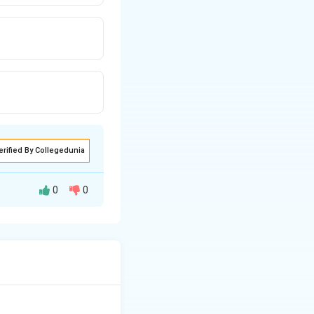
erified By Collegedunia
0
0