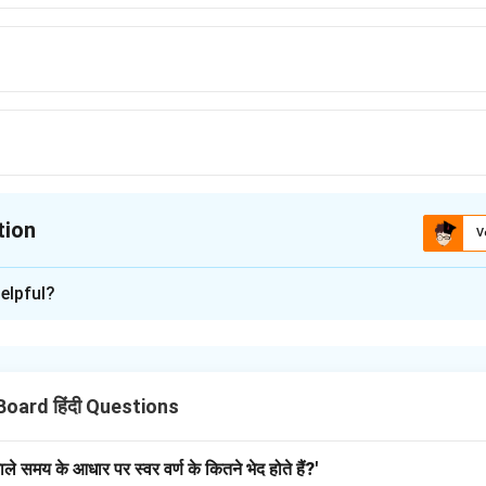
tion
V
ion is
D
elpful?
xplanation
संज्ञा है, जो किसी समूह या समुदाय को दर्शाता है।
Board हिंदी Questions
n in PDF
ेवाले समय के आधार पर स्वर वर्ण के कितने भेद होते हैं?'