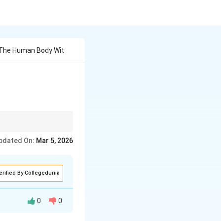
 The Human Body Wit
pdated On:
Mar 5, 2026
erified By Collegedunia
0
0
 body processes