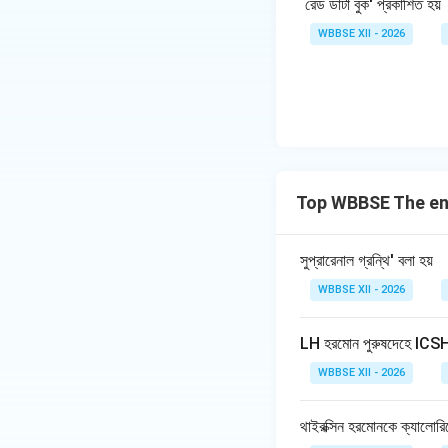
`রেড ডাটা বুক' প্রকাশিত হয়
WBBSE XII - 2026
Top WBBSE The en
সুপ্রারেনাল গ্রন্থি' বলা হয়
WBBSE XII - 2026
LH হরমোন পুরুষদেহে ICSH
WBBSE XII - 2026
থাইরক্সিন হরমোনকে ক্যালোর