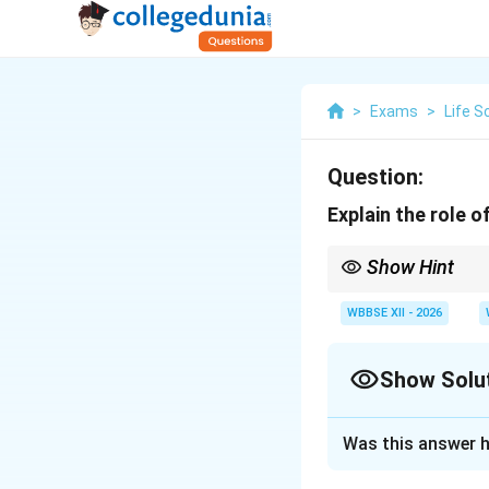
>
Exams
>
Life S
Question:
Explain the role 
Show Hint
Hormones coordinate b
WBBSE XII - 2026
Show Solu
Solution and E
Was this answer h
Hormones are che