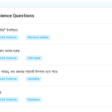
olism, and reproduction. Examples include insulin, thyroxine, adre
cience Questions
n in PDF
েন্টার” উপস্থিত
Life Science
Nervous system
কোন অঙ্গের দ্বারা
Life Science
Cell Cycle
 গাছের, কত রকমের গ্যামেট উৎপন্ন হতে পারে
Life Science
Genetics
য়
Life Science
Evolution