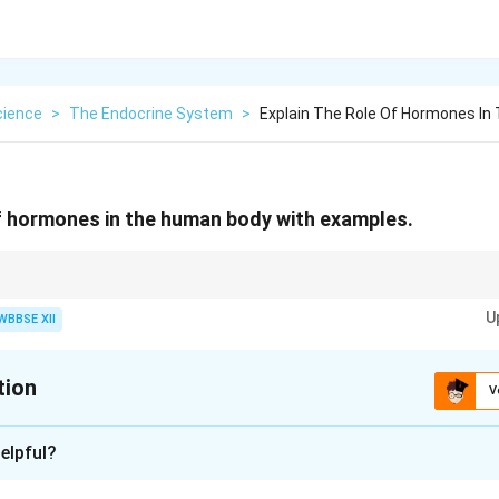
cience
>
The Endocrine System
>
Explain The Role Of Hormones In
of hormones in the human body with examples.
ody activities
U
WBBSE XII
tion
V
xplanation
elpful?
mical messengers produced by endocrine glands that regulate