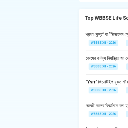
like growth, metab
growth hormone.
Top WBBSE Life S
Download Solutio
শ্রবণ কেন্দ্র” বা “মিক্সরেশন স
WBBSE XII - 2026
কোষের বার্ধক্য নিয়ন্ত্রিত হয় 
WBBSE XII - 2026
`Yyrr' জিনোটাইপ যুক্ত মটর
WBBSE XII - 2026
সমবয়ী অঙ্গের বিবর্তনকে বলা হ
WBBSE XII - 2026