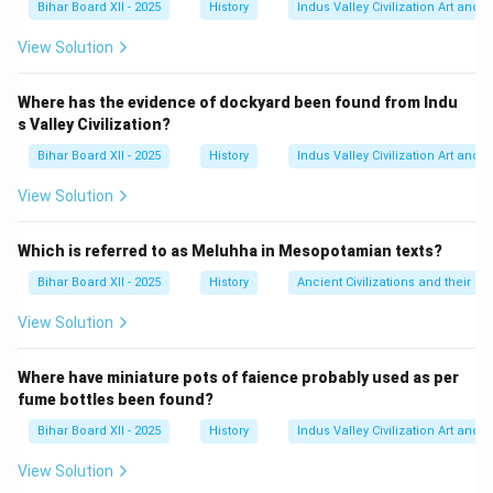
Bihar Board XII - 2025
History
Indus Valley Civilization Art and 
इसका उद्देश्य साम्राज्य के विभिन्न धार्मिक समूहों के बीच की खाई को
पाटना और सुलह-ए-कुल (सार्वभौमिक शांति) को बढ़ावा देना था।
View Solution
Step 3: Final Answer:
दीन-ए-इलाही अकबर से संबंधित है। अतः, विकल्प (B) सही है।
Where has the evidence of dockyard been found from Indu
s Valley Civilization?
Download Solution in PDF
Bihar Board XII - 2025
History
Indus Valley Civilization Art and 
View Solution
Which is referred to as Meluhha in Mesopotamian texts?
Bihar Board XII - 2025
History
Ancient Civilizations and their Co
View Solution
Where have miniature pots of faience probably used as per
fume bottles been found?
Bihar Board XII - 2025
History
Indus Valley Civilization Art and 
View Solution