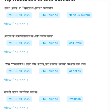
protection, maintaining shape, transport of materials,
and communication.
শ্রবণ কেন্দ্র” বা “মিক্সরেশন সেন্টার” উপস্থিত
WBBSE XII - 2026
Life Science
Nervous system
Download Solution in PDF
View Solution
কোষের বার্ধক্য নিয়ন্ত্রিত হয় কোন অঙ্গের দ্বারা
WBBSE XII - 2026
Life Science
Cell Cycle
View Solution
`Yyrr' জিনোটাইপ যুক্ত মটর গাছের, কত রকমের গ্যামেট উৎপন্ন হতে পারে
WBBSE XII - 2026
Life Science
Genetics
View Solution
সমবয়ী অঙ্গের বিবর্তনকে বলা হয়
WBBSE XII - 2026
Life Science
Evolution
View Solution