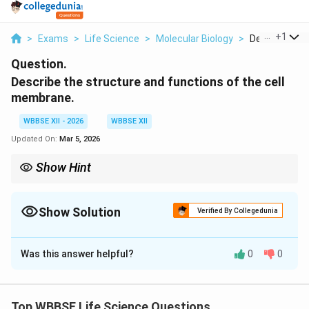
...
+
1
>
Exams
>
Life Science
>
Molecular Biology
>
Describe The 
Question.
Describe the structure and functions of the cell
membrane.
WBBSE XII - 2026
WBBSE XII
Updated On:
Mar 5, 2026
Show Hint
Cell membrane regulates entry and exit of substances
Show Solution
Verified By Collegedunia
Solution and Explanation
Was this answer helpful?
0
0
The cell membrane is a thin phospholipid bilayer
surrounding the cell. It is selectively permeable and
controls movement of substances. Functions include
Top WBBSE Life Science Questions