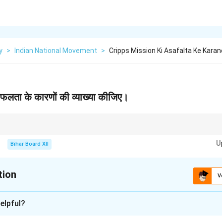
y
>
Indian National Movement
>
Cripps Mission Ki Asafalta Ke Karan
फलता के कारणों की व्याख्या कीजिए।
हत्वपूर्ण मोड़ थी। इसने भारतीय नेताओं को विश्वास दिलाया कि ब्रिटिश सरकार स्वेच्छा से भारत 
U
ें 'भारत छोड़ो आंदोलन' शुरू हुआ।
Bihar Board XII
tion
V
xplanation
elpful?
ोर्ड क्रिप्स के नेतृत्व में क्रिप्स मिशन भारत आया। इसका उद्देश्य द्वितीय विश्व युद्ध