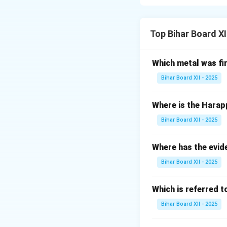
प्राप्त करना था। इस
तत्काल स्वतंत्रत
Top Bihar Board XI
स्वतंत्रता का। भा
'पूर्ण स्वराज' को
Which metal was fi
विभाजन की संभाव
अलग संविधान बना 
Bihar Board XII - 2025
किया।
Where is the Harap
मुस्लिम लीग की असं
निर्माण की मांग 
Bihar Board XII - 2025
रियासतों के प्रतिनि
Where has the evid
बल्कि शासकों द्वा
Bihar Board XII - 2025
वास्तविक शक्ति ह
हस्तांतरित करने 
Which is referred 
इन्हीं कारणों से, भारत
Bihar Board XII - 2025
ने इसे "एक दिवालिया