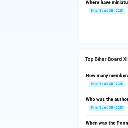
इसकी आलोचना की।
Where have miniatu
Bihar Board XII - 2025
Download Solutio
Top Bihar Board X
How many members 
Bihar Board XII - 2025
Who was the author
Bihar Board XII - 2025
When was the Poona