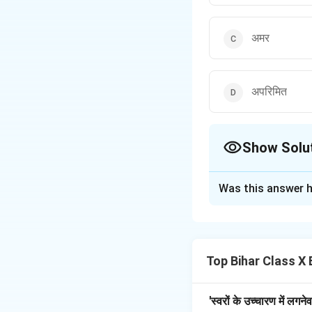
अमर
अपरिमित
Show Solu
The Correct Opt
Was this answer h
Solution and E
Step 1: परिभाषा।
‘अपलक’ = बिना पलक
Top Bihar Class X 
Step 2: निष्कर्ष।
इसलिए सही उत्तर है 
'स्वरों के उच्चारण में लगन