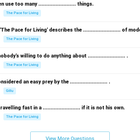
se too many ........................ things.
The Pace for Living
The Pace for Living' describes the ........................ of m
The Pace for Living
ody's willing to do anything about ........................ .
The Pace for Living
idered an easy prey by the ........................ .
Gillu
elling fast in a ........................ if it is not his own.
The Pace for Living
View More Questions