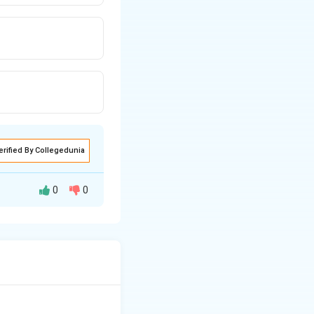
erified By Collegedunia
0
0