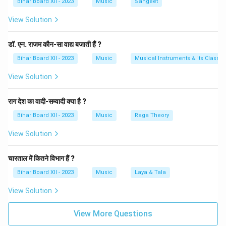
Bihar Board XII - 2023
Music
Sangeet
करता है। - कल्याण थाट में तीव्र मध्यम (तीव्र म) का प्रयोग राग को
View Solution
गंभीर और भावनात्मक रूप से गहरा बना देता है, जो इसे एक अद्वितीय
और शांतिपूर्ण राग के रूप में प्रस्तुत करता है। इस प्रकार, बिलावल
डॉ. एन. राजम कौन-सा वाद्य बजाती हैं ?
थाट का मध्यम स्वर (म) यदि तीव्र मध्यम (तीव्र म) में परिवर्तित किया
जाए तो कल्याण थाट बनता है, जो इसे एक नया और विशिष्ट स्वरूप
Bihar Board XII - 2023
Music
Musical Instruments & its Classifi
प्रदान करता है।
View Solution
Download Solution in PDF
राग देश का वादी-सम्वादी क्या है ?
Bihar Board XII - 2023
Music
Raga Theory
View Solution
चारताल में कितने विभाग हैं ?
Bihar Board XII - 2023
Music
Laya & Tala
View Solution
View More Questions