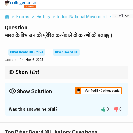
...
+
1
>
Exams
>
History
>
Indian National Movement
>
Bharat Ke 
Question.
भारत के विभाजन को प्रेरित करनेवाले दो कारणों को बताइए।
Bihar Board XII - 2023
Bihar Board XII
Updated On:
Nov 6, 2025
Show Hint
विभाजन के कारणों का विश्लेषण करते समय, दीर्घकालिक कारकों (जैसे ब्रिटिश
नीतियां) और अल्पकालिक कारकों (जैसे कैबिनेट मिशन की विफलता और सीधी
कार्रवाई दिवस) दोनों पर विचार करना महत्वपूर्ण है।
Show Solution
Verified By Collegedunia
Solution and Explanation
Was this answer helpful?
0
0
Step 1: Understanding the Concept:
यह प्रश्न 1947 में भारत के विभाजन के लिए उत्तरदायी प्रमुख कारकों
के बारे में है।
Top Bihar Board XII History Questions