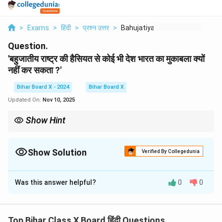
>
Exams
>
हिंदी
>
प्रश्न उत्तर
>
Bahujatiya Rashtra K...
Question.
'बहुजातीय राष्ट्र की हैसियत से कोई भी देश भारत का मुकाबला क्यों
नहीं कर सकता ?'
Bihar Board X - 2024
Bihar Board X
Updated On:
Nov 10, 2025
Show Hint
भारत की बहुजातीयता और सांस्कृतिक विविधता इसे एक अद्वितीय राष्ट्र बनाती है, जो
पूरी दुनिया में किसी और देश से मेल नहीं खाता।
Show Solution
Verified By Collegedunia
Solution and Explanation
Was this answer helpful?
0
0
भारत एक बहुजातीय राष्ट्र है जहां विविधताओं का सम्मान किया जाता
है। किसी भी देश में इतनी सांस्कृतिक, धार्मिक और भाषाई विविधता नहीं
है, जो भारत जैसा समृद्ध हो।
Top Bihar Class X Board हिंदी Questions