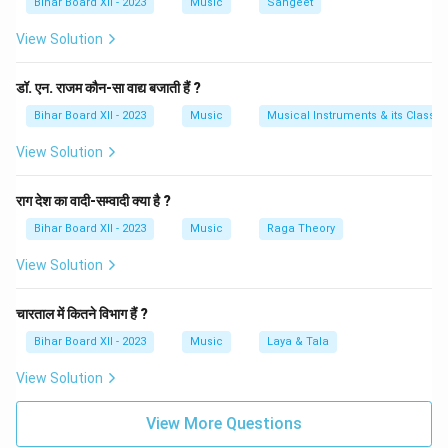
Bihar Board XII - 2023
Music
Sangeet
संगीत में ताल के विभिन्न पैटर्न को प्रस्तुत करना है। हालांकि, तबला
View Solution
की ध्वनियाँ बहुत ही गूढ़, संगीतमयी, और संवेदनशील होती हैं, जो पूरी
संगीत रचना में गहरी आन्तरिकता और स्थिरता प्रदान करती हैं। इस
डॉ. एन. राजम कौन-सा वाद्य बजाती हैं ?
प्रकार, तबला एक अवनद्ध (परकशन) वाद्य है, जिसमें ध्वनि उत्पन्न होती
है लेकिन स्वर नहीं, और यह संगीत के लय और ताल को सुनिश्चित करने
Bihar Board XII - 2023
Music
Musical Instruments & its Classifi
में महत्वपूर्ण भूमिका निभाता है।
View Solution
Download Solution in PDF
राग देश का वादी-सम्वादी क्या है ?
Bihar Board XII - 2023
Music
Raga Theory
View Solution
चारताल में कितने विभाग हैं ?
Bihar Board XII - 2023
Music
Laya & Tala
View Solution
View More Questions