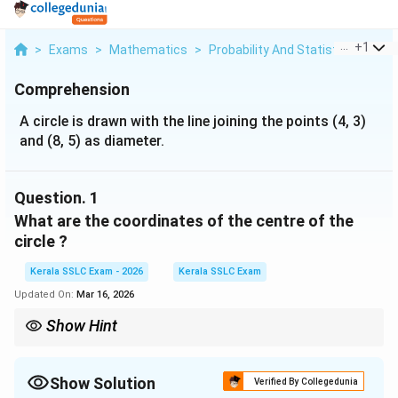
...
+
1
>
Exams
>
Mathematics
>
Probability And Statistics
>
A Ci
Comprehension
A circle is drawn with the line joining the points (4, 3)
and (8, 5) as diameter.
Question.
1
What are the coordinates of the centre of the
circle ?
Kerala SSLC Exam - 2026
Kerala SSLC Exam
Updated On:
Mar 16, 2026
Show Hint
Remember that the center is always the midpoint of any
diameter. The midpoint formula is simply the average of the x-
coordinates and the average of the y-coordinates.
Show Solution
Verified By Collegedunia