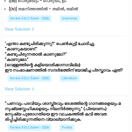
[(iii)] പെരുമയും – പെരുയം, ഉം
[(iv)] തമനിത്തത്തിൽ – തമിൽ, തമിൽ
The coordinates of the other end of that diameter are
Kerala SSLC Exam - 2026
Grammar
(7, 6).
View Solution
Download Solution in PDF
‘എന്താ കണ്ടുചിരിക്കുന്നു?’ പെൺകുട്ടി ചോദിച്ചു.
“കാണുകയാണ്.”
“കണ്ടുചിരുന്നതാൽ കാണുമോ?”
“കാണുമോ.”
(വെള്ളത്തിന്റെ കളിയൊരിക്കാനാവില്ല)
ഈ സംഭാഷണത്തിൽ സന്ദർഭത്തിന് യോജിച്ച പ്രസ്താവം ഏത്?
Kerala SSLC Exam - 2026
Literature
View Solution
“പണവും പദവിയും ശാസ്ത്രവും ദേശത്തിന്റെ ഗാനങ്ങളെയും മ
നുഷ്യസ്നേഹികളെയും നിലനിർത്തുന്നു.” (പ്രയാണം)
മനുഷ്യ പുരോഗതിയെ ഈ വാചകത്തിൽ കവി അവത
രിപ്പിച്ചിരിക്കുന്നതിനെ വ്യാഖ്യാനിക്കുക.
Kerala SSLC Exam - 2026
Poetry