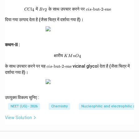
{HC
l}]
CCl_4 \text{ में } Br_2 \text{ के साथ उ
में
के
साथ
उपचार
करने
पर
-but-2-ene
4
2
CC
l
B
r
c
i
s
{(\te
xt{i
दिया गया उत्पाद देता है (जैसा चित्र में दर्शाया गया है)।
i}) \t
ext
{H}_
2\tex
t
कथन-II :
{O}}
Z
क्षारीय\; KMnO_4
क्षारीय
4
K
M
n
O
ci
के साथ उपचार करने पर यह
-but-2-ene
vicinal glycol देता है (जैसा चित्र में
c
i
s
s
दर्शाया गया है)।
\t
ex
t
{-
b
उपयुक्त विकल्प चुनिए :
ut
-2
NEET (UG) - 2026
Chemistry
Nucleophilic and electrophilic sub
-e
n
View Solution
e}