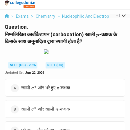
...
+
1
>
Exams
>
Chemistry
>
Nucleophilic And Electrophilic Subst
Question.
p
निम्नलिखित कार्बोकैटायन (carbocation) खाली
-कक्षक के
p
किसके साथ अनुनादिता द्वारा स्थायी होता है?
NEET (UG) - 2026
NEET (UG)
Updated On:
Jun 22, 2026
∗
\sigma^*
\pi
खाली
और भरे हुए
कक्षक
σ
π
∗
\sigma^*
n
खाली
और खाली
-कक्षक
σ
n
\pi
n