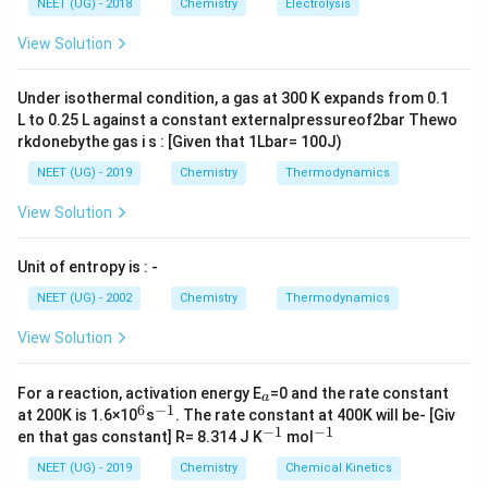
\,
g ^
NEET (UG) - 2018
Chemistry
Electrolysis
m
पद 3: विस्तृत व्याख्या
m
{+}
L
A
\rig
\pi
यह stabilization दो प्रकार से हो सकती है: 1. Adjacent
-
View Solution
π
ht]
bond electrons द्वारा resonance।
n
2. Lone pair (
) electrons द्वारा resonance।
Under isothermal condition, a gas at 300 K expands from 0.1
n
L to 0.25 L against a constant externalpressureof2bar Thewo
दोनों filled orbitals हैं।
rkdonebythe gas i s : [Given that 1Lbar= 100J)
इसलिए सही उत्तर:
NEET (UG) - 2019
Chemistry
Thermodynamics
भरे
हुए
और
\text{भरे हुए }\pi \text{ और भरे हुए
भरे
हुए
π
n
View Solution
पद 4: अंतिम उत्तर
अतः सही विकल्प (C) है।
Unit of entropy is : -
NEET (UG) - 2002
Chemistry
Thermodynamics
Download Solution in PDF
View Solution
_
For a reaction, activation energy E
=0 and the rate constant
a
a
6
−
1
^
^
at 200K is 1.6×10
s
. The rate constant at 400K will be- [Giv
6
{-
−
1
−
1
^
^
en that gas constant] R= 8.314 J K
mol
1}
{-
{-
1}
1}
NEET (UG) - 2019
Chemistry
Chemical Kinetics