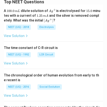
Top NEET Questions
+
1
Ag
1
A
100.0
dilute solution of
is electrolysed for
15.0
minu
m
L
A
g
0
^
5.
1.
tes with a current of
1.25
and the silver is removed compl
m
A
0.
{+}
0
2
+
\lef
etely. What was the initial
[
]
?
A
g
0
5
t[ A
\,
\,
g ^
NEET (UG) - 2018
Electrolysis
m
m
{+}
L
A
\rig
View Solution
ht]
The time constant of C-R circuit is
NEET (UG) - 1992
LCR Circuit
View Solution
The chronological order of human evolution from early to th
e recent is
NEET (UG) - 2016
Social Evolution
View Solution