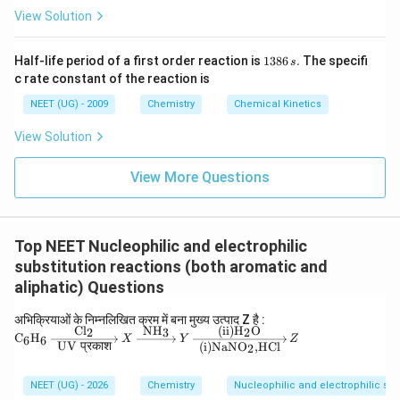
View Solution
1
Half-life period of a first order reaction is
1386
.
The specifi
s
3
c rate constant of the reaction is
8
6
NEET (UG) - 2009
Chemistry
Chemical Kinetics
\,
s.
View Solution
View More Questions
Top NEET Nucleophilic and electrophilic
substitution reactions (both aromatic and
aliphatic) Questions
अभिक्रियाओं के निम्नलिखित क्रम में बना मुख्य उत्पाद Z है :
Cl
NH
(
ii
)
H
O
2
3
2
\text
C
H
6
6
X
Y
Z
UV
प्रकाश
(
i
)
NaNO
,
HCl
2
{C}_
6\tex
t{H}
NEET (UG) - 2026
Chemistry
Nucleophilic and electrophilic sub
_6 \x