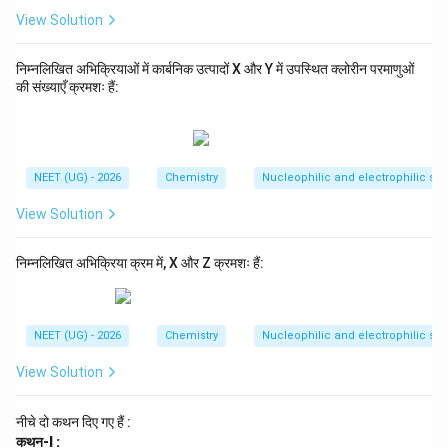
right
View Solution
arro
w[\te
xt{U
निम्नलिखित अभिक्रियाओं में कार्बनिक उत्पादों X और Y में उपस्थित क्लोरीन परमाणुओं
V प्र
काश}
की संख्याएँ क्रमशः हैं:
]{\te
xt{C
l}_2}
X \x
right
NEET (UG) - 2026
Chemistry
Nucleophilic and electrophilic sub
arro
w{\t
View Solution
ext
{N
H}_
3} Y
निम्नलिखित अभिक्रिया क्रम में, X और Z क्रमशः हैं:
\xrig
htarr
ow
[(\te
NEET (UG) - 2026
Chemistry
Nucleophilic and electrophilic sub
xt
{i})
View Solution
\text
{Na
NO}
नीचे दो कथन दिए गए हैं :
_2,
\text
कथन-I :