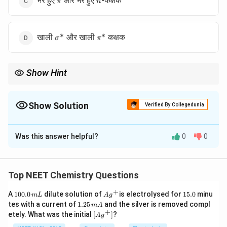
भरे हुए
और भरे हुए
-कक्षक
π
n
∗
∗
\sigma^*
\pi^*
खाली
और खाली
कक्षक
σ
π
Show Hint
Carbocation हमेशा electron-deficient होता है, इसलिए यह filled orbitals
से stabilize होता है।
Show Solution
Verified By Collegedunia
The Correct Option is
C
Was this answer helpful?
0
0
Solution and Explanation
पद 1: प्रश्न को समझना
p
Carbocation का empty
-orbital resonance stabilization
p
Top NEET Chemistry Questions
से stable होता है।
+
1
Ag
1
A
100.0
dilute solution of
is electrolysed for
15.0
minu
m
L
A
g
पद 2: मुख्य सूत्र या दृष्टिकोण
0
^
5.
1.
tes with a current of
1.25
and the silver is removed compl
m
A
p
0.
Carbocation खाली
-orbital neighboring filled orbitals से
{+}
0
p
2
+
\lef
etely. What was the initial
[
]
?
A
g
0
5
t[ A
overlap करता है।
\,