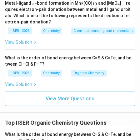
−
\p
_
_
_
^
Metal-ligand
-bond formation in Mn
(CO)
and [MnO
]
re
2
10
4
π
i
2
{1
4
-
quires electron-pair donation between metal and ligand orbit
0}
• इस अभिक्रिया का सबसे धीमा चरण तृतीयक-ब्यूटिल ब्रोमाइड का
als. Which one of the following represents the direction of el
वियोजन होकर कार्बधनायन बनाना है, जो कि वेग निर्धारक चरण है
ectron-pair donation?
(कथन C सही है)।
IISER - 2026
Chemistry
Chemical bonding and molecular struc
View Solution
• ध्रुवीय प्रोटिक विलायक (जैसे जल) कार्बधनायन और संक्रमण
S_N1
1
अवस्था को स्थिर करके
अभिक्रिया की दर को बढ़ाते हैं।
S
N
What is the order of bond energy between C=S & C=Te, and be
एथिल ऐल्कोहॉल में जल मिलाने से विलायक की ध्रुवीयता बढ़ेगी,
tween Cl–Cl & F–F?
जिससे अभिक्रिया का वेग बढ़ना चाहिए, न कि कम होना। अतः कथन
IISER - 2026
Chemistry
Organic Chemistry
(A) गलत है।
View Solution
इसलिए गलत कथन विकल्प (A) है।
View More Questions
Step 3: Final Answer:
अतः, सही विकल्प (A) है क्योंकि जल मिलाने पर ध्रुवीयता बढ़ने के
Top IISER Organic Chemistry Questions
कारण अभिक्रिया का वेग बढ़ता है।
What is the order of bond energy between C=S & C=Te, and be
Download Solution in PDF