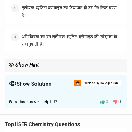
तृतीयक-ब्यूटिल ब्रोमाइड का वियोजन ही वेग निर्धारक चरण
है।
अभिक्रिया का वेग तृतीयक-ब्यूटिल ब्रोमाइड की सांद्रता के
समानुपाती है।
Show Hint
S_N1
1
अभिक्रियाओं को ध्रुवीय प्रोटिक विलायक (जैसे पानी) हमेशा बढ़ावा देते हैं
S
N
क्योंकि वे मध्यवर्ती कार्बधनायन को हाइड्रेशन द्वारा स्थायित्व प्रदान करते हैं।
Show Solution
Verified By Collegedunia
The Correct Option is
A
Was this answer helpful?
0
0
Solution and Explanation
Step 1: Understanding the Question:
यह प्रश्न तृतीयक-ब्यूटिल ब्रोमाइड की नाभिकस्नेही प्रतिस्थापन
Top IISER Chemistry Questions
S_N1
1
अभिक्रिया की क्रियाविधि (
) से संबंधित है।
S
N