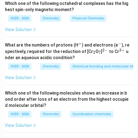
Which one of the following octahedral complexes has the hig
हमें दिए गए कथनों में से गलत कथन की पहचान करनी है।
hest spin-only magnetic moment?
IISER - 2026
Chemistry
Physical Chemistry
Step 2: Detailed Explanation:
View Solution
• यह अभिक्रिया एक तृतीयक हैलाइड की उपस्थिति के कारण एकाणुक
S_N1
1
नाभिकस्नेही प्रतिस्थापन (
) क्रियाविधि का अनुसरण करती है।
+
−
S
^
^
What are the numbers of protons (H
) and electrons (e
), re
N
+
-
2
−
3
+
_
_
^
^
spectively, required for the reduction of [Cr
O
]
to Cr
u
2
7
2
7
{2
{3
nder an aqueous acidic condition?
S_N1
1
•
अभिक्रिया का वेग केवल हैलाइड की सांद्रता पर निर्भर करता
S
-}
+}
N
है:
IISER - 2026
Chemistry
Chemical bonding and molecular struc
View Solution
वेग
=
[
-butyl bromide
\text{वेग} = k [t\text{-butyl br
]
k
t
Which one of the following molecules shows an increase in b
अतः वेग सबस्ट्रेट की सांद्रता के समानुपाती होता है (कथन D सही
ond order after loss of an electron from the highest occupie
d molecular orbital?
है)।
IISER - 2026
Chemistry
Coordination chemistry
−
OH^-
• नाभिकस्नेही (
) वेग-निर्धारक चरण में भाग नहीं लेता, इसलिए
O
H
View Solution
इसकी सांद्रता बढ़ाने से वेग में कोई बदलाव नहीं होता (कथन B सही
है)।